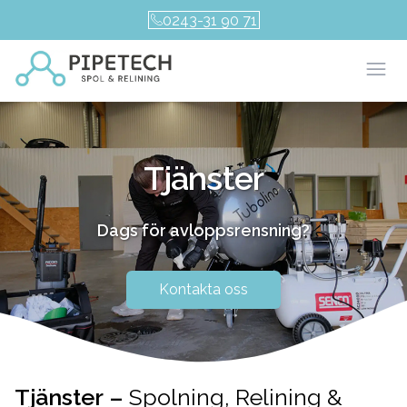
0243-31 90 71
Öpp
Tjänster
Dags för avloppsrensning?
Kontakta oss
Tjänster –
Spolning, Relining &