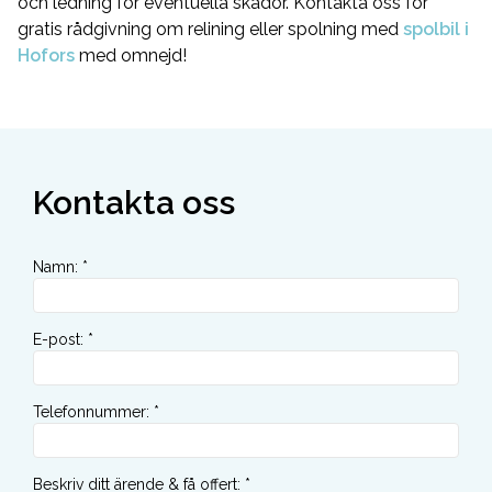
och ledning för eventuella skador. Kontakta oss för
gratis rådgivning om relining eller spolning med
spolbil i
Hofors
med omnejd!
Kontakta oss
Namn
:
*
E-post
:
*
Telefonnummer
:
*
Beskriv ditt ärende & få offert
:
*