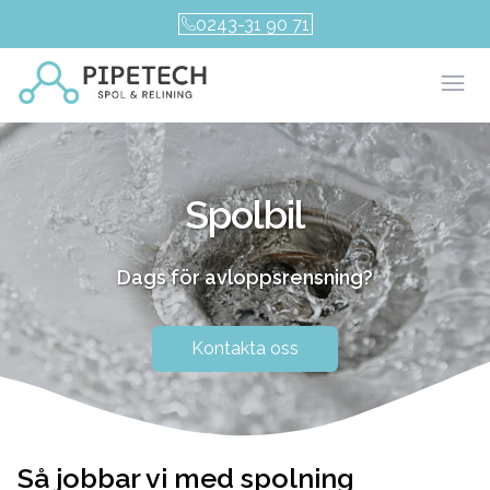
0243-31 90 71
Öpp
Spolbil
Dags för avloppsrensning?
Kontakta oss
Så jobbar vi med spolning